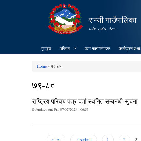
सम्सी गाउँपालिका
मधेश प्रदेश, नेपाल
गृहपृष्ठ
परिचय
वडा कार्यालयहरु
कार्यक्रम तथा
Home
» ७९-८०
You are here
७९-८०
राष्ट्रिय परिचय पत्र दर्ता स्थगित सम्बनधी सुचना
Submitted on:
Fri, 07/07/2023 - 06:33
3
« first
‹ previous
1
2