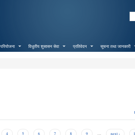
Skip to
main
Se
content
Search form
 परियोजना
विधुतीय शुसासन सेवा
प्रतिवेदन
सूचना तथा जानकारी
4
5
6
7
8
9
…
next ›