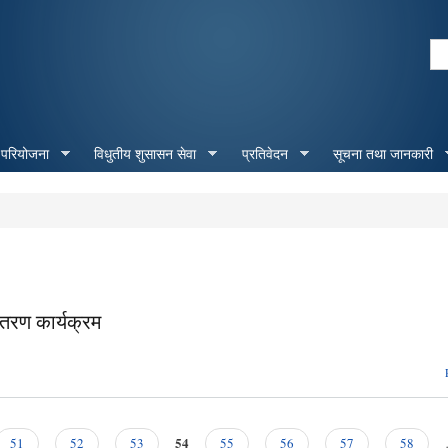
Skip to
main
Se
content
Search form
 परियोजना
विधुतीय शुसासन सेवा
प्रतिवेदन
सूचना तथा जानकारी
ितरण कार्यक्रम
54
51
52
53
55
56
57
58