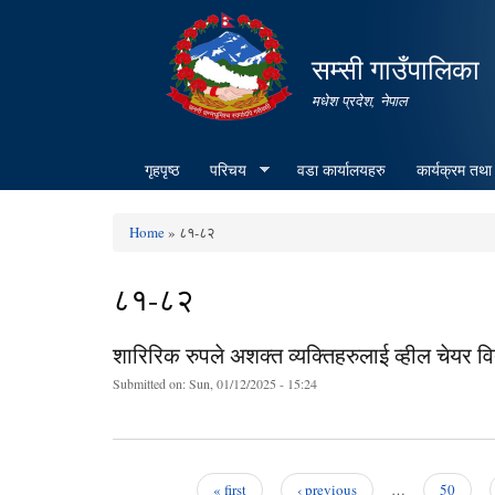
सम्सी गाउँपालिका
मधेश प्रदेश, नेपाल
गृहपृष्ठ
परिचय
वडा कार्यालयहरु
कार्यक्रम तथा
Home
» ८१-८२
You are here
८१-८२
शारिरिक रुपले अशक्त व्यक्तिहरुलाई व्हील चेयर व
Submitted on:
Sun, 01/12/2025 - 15:24
« first
‹ previous
…
50