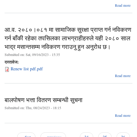
लगा
a
Read more
वि
सार्
नि
सम्
सम्
स
सु
आ.व. २०८०।०८१ मा सामाजिक सुरक्षा प्राप्त गर्न नविकरण
राष
गर्न बाँकी रहेका तपसिलका लाभग्राहीहरुले यही २०८० साल
आ
भाद्र मसान्तसम्म नविकरण गराउनु हुन अनुरोध छ।
Submitted on:
Sat, 09/16/2023 - 15:35
दस्तावेज:
Renew list pdf.pdf
abo
Read more
२०
मा
सुर
गर्
बालपोषण भत्ता वितरण सम्बन्धी सुचना
Submitted on:
Thu, 08/24/2023 - 18:15
ab
Read more
लाभग्
बालप
य
स
वि
म
सम्ब
« first
‹ previous
…
24
25
26