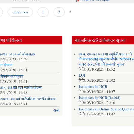
3
‹ previous
1
2
तथा परियोजना
सार्वजनिक खरिद/बोलपत्र सूचना
२०७९।०८० को योजनाहरु
आ.व. २०८२।०८३ मा पशुपंछी पालन गर्ने
04/12/2023 - 16:49
किसानहरुलाई पशुजन्य औषधि खरिदका ल
बजार दररेट पेश गर्ने सम्बन्धी सुचना
क योजना
मिति:
06/10/2026 - 15:52
12/15/2020 - 16:01
LOI
क विकास कार्यक्रम
मिति:
03/20/2026 - 21:02
04/04/2019 - 16:21
Invitation for NCB
०७५्।७६ को वडा स्तरीय योजना
मिति:
03/16/2026 - 14:27
03/14/2019 - 16:18
Invitation for NCB(Re-bid)
 २०७५।७६ को गाउँपालिका स्तरीय योजना
मिति:
03/10/2026 - 21:16
03/14/2019 - 15:41
Invitation for Online Sealed Quotat
अन्य
मिति:
12/24/2025 - 13:47