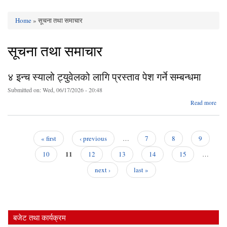
Home
» सूचना तथा समाचार
You are here
सूचना तथा समाचार
४ इन्च स्यालो ट्युवेलको लागि प्रस्ताव पेश गर्ने सम्बन्धमा
Submitted on:
Wed, 06/17/2026 - 20:48
ab
Read more
४ 
स्
ट्युव
« first
‹ previous
…
7
8
9
प्रस
Pages
11
पेश 
10
12
13
14
15
…
सम्बन
next ›
last »
बजेट तथा कार्यक्रम