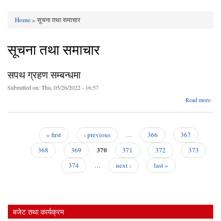
Home
» सूचना तथा समाचार
You are here
सूचना तथा समाचार
सपथ ग्रहण सम्बन्धमा
Submitted on:
Thu, 05/26/2022 - 16:57
ab
Read more
ग्
सम्बन
« first
‹ previous
…
366
367
Pages
370
368
369
371
372
373
374
…
next ›
last »
बजेट तथा कार्यक्रम