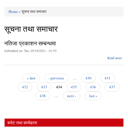
Home
» सूचना तथा समाचार
You are here
सूचना तथा समाचार
नतिजा प्रकाशन सम्बन्धमा
Submitted on:
Tue, 05/18/2021 - 01:55
ab
Read more
नत
प्रक
सम्बन
« first
‹ previous
…
430
431
Pages
434
432
433
435
436
437
438
…
next ›
last »
बजेट तथा कार्यक्रम