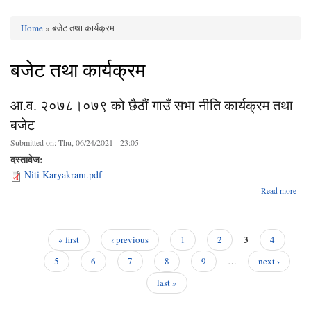
Home
» बजेट तथा कार्यक्रम
You are here
बजेट तथा कार्यक्रम
आ.व. २०७८।०७९ को छैठौं गाउँ सभा नीति कार्यक्रम तथा
बजेट
Submitted on:
Thu, 06/24/2021 - 23:05
दस्तावेज:
Niti Karyakram.pdf
ab
Read more
आ
२०
०७९
छैठौं
3
« first
‹ previous
1
2
4
सभा 
Pages
कार्य
5
6
7
8
9
…
next ›
last »