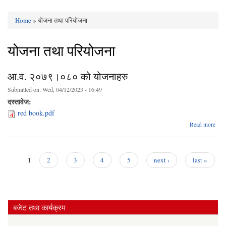
Home
» योजना तथा परियोजना
You are here
योजना तथा परियोजना
आ.व. २०७९।०८० को योजनाहरु
Submitted on:
Wed, 04/12/2023 - 16:49
दस्तावेज:
red book.pdf
ab
Read more
आ
२०
०८०
योजन
1
2
3
4
5
next ›
last »
Pages
बजेट तथा कार्यक्रम