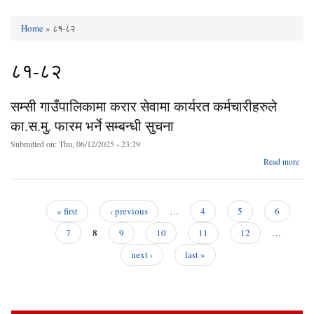
Home
» ८१-८२
You are here
८१-८२
सम्सी गाउँपालिकामा करार सेवामा कार्यरत कर्मचारीहरुले
का.स.मु. फारम भर्ने सम्बन्धी सुचना
Submitted on:
Thu, 06/12/2025 - 23:29
abou
Read more
गाउँ
करार
कर्मच
« first
‹ previous
…
4
5
6
Pages
8
फा
7
9
10
11
12
…
next ›
last »