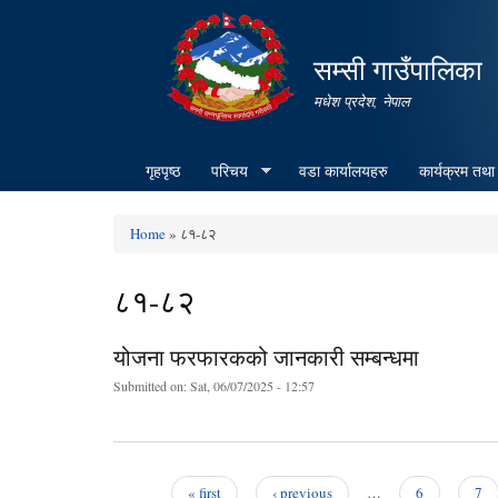
सम्सी गाउँपालिका
मधेश प्रदेश, नेपाल
गृहपृष्ठ
परिचय
वडा कार्यालयहरु
कार्यक्रम तथा
Home
» ८१-८२
You are here
८१-८२
योजना फरफारकको जानकारी सम्बन्धमा
Submitted on:
Sat, 06/07/2025 - 12:57
« first
‹ previous
…
6
7