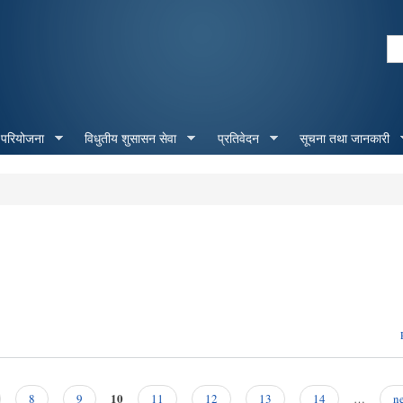
Skip to
main
Se
content
Search form
 परियोजना
विधुतीय शुसासन सेवा
प्रतिवेदन
सूचना तथा जानकारी
10
8
9
11
12
13
14
…
ne