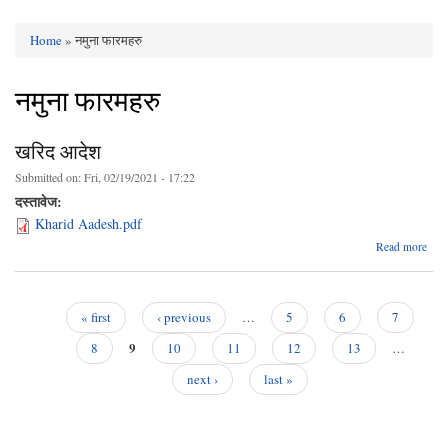
Home
» नमुना फारमहरु
You are here
नमुना फारमहरु
खरिद आदेश
Submitted on:
Fri, 02/19/2021 - 17:22
दस्तावेज:
Kharid Aadesh.pdf
abo
Read more
खरि
आदे
« first
‹ previous
…
5
6
7
Pages
9
8
10
11
12
13
…
next ›
last »